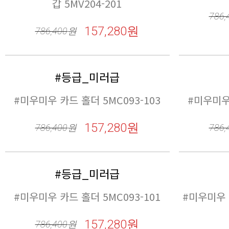
프 
793,
#등급_미러급
갑 5MV204-203