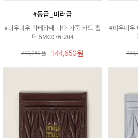
#등급_미러급
더 5MC076-204
144,650원
723,250
원
723,