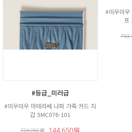
프 
793,
#등급_미러급
갑 5MC076-101
144,650원
723,250
원