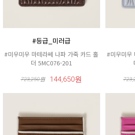
#등급_미러급
더 5MC076-201
144,650원
723,250
원
723,