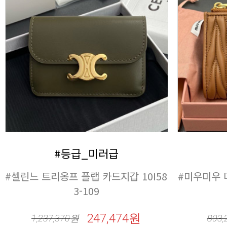
#등급_미러급
3-109
247,474원
1,237,370
원
803,