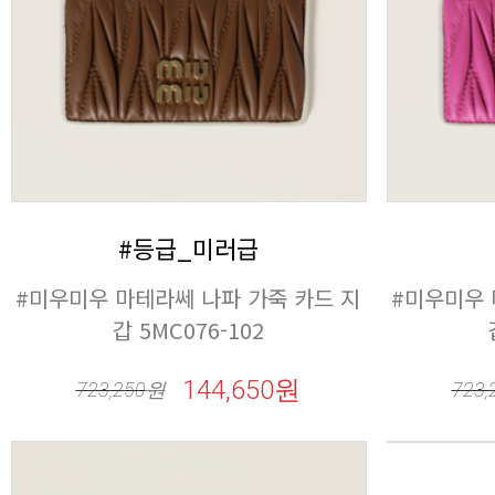
#등급_미러급
갑 5MC076-102
144,650원
723,250
원
723,