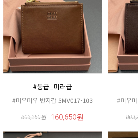
#등급_미러급
#미우미우 반지갑 5MV017-103
#미우미우
160,650원
803,250
원
803,