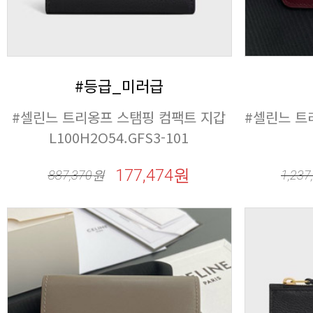
#등급_미러급
L100H2O54.GFS3-101
177,474원
887,370
원
1,237