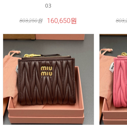
03
160,650원
803,250
원
803,