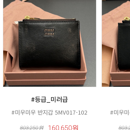
#등급_미러급
#미우미우 반지갑 5MV017-102
#미우미우
160,650원
803,250
원
803,