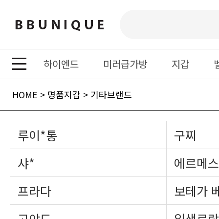
하이엔드
미러급가방
지갑
HOME
>
명품지갑
>
기타브랜드
루이*통
구찌
샤*
에르메스
프라다
보테가 
고야드
입생로랑