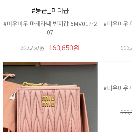
#등급_미러급
07
160,650원
803,250
원
803,
803,