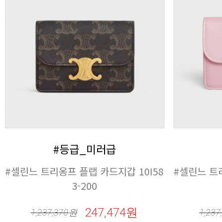
#등급_미러급
3-200
247,474원
1,237,370
원
1,237