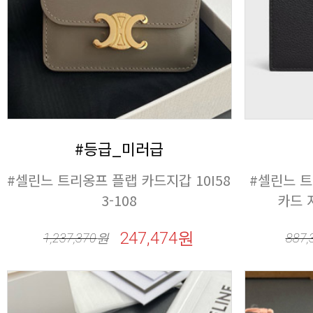
#등급_미러급
3-108
카드 지
247,474원
1,237,370
원
887,