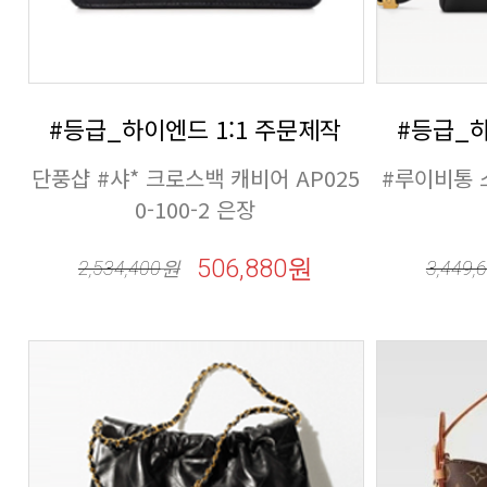
#등급_하이엔드 1:1 주문제작
#등급_하
0-100-2 은장
506,880원
2,534,400
원
3,449,