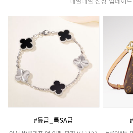
매일매일 신상 업데이트
#등급_특SA급