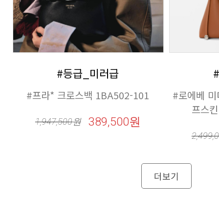
#등급_미러급
#프라* 크로스백 1BA502-101
프스킨 
389,500원
1,947,500
원
2,499,
더보기