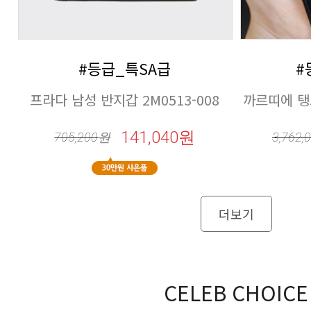
#등급_특SA급
#
프라다 남성 반지갑 2M0513-008
까르띠에 탱크
141,040원
705,200
원
3,762,
더보기
CELEB CHOICE