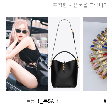
푸짐한 사은품을 드립니다
#등급_특SA급