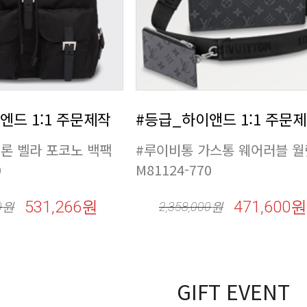
엔드 1:1 주문제작
#등급_하이앤드 1:1 주문
0
M81124-770
531,266원
471,600원
0
원
2,358,000
원
GIFT EVENT