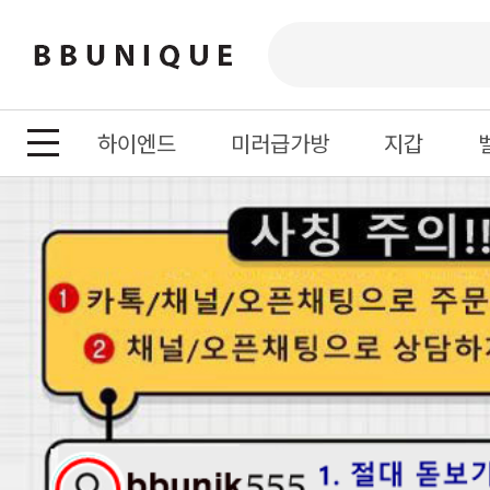
하이엔드
미러급가방
지갑