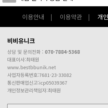
개인통관번호 주소 추가 및 수정 안내
회원등급,회원혜택 안내공지!
이용안내
|
이용약관
|
개
의류구매시 사이즈 표기 안내!
비비유니크 카드결제 안내!!
비비유니크
최고급버전의 하이앤드 상품 주문시 
디도스 공격으로 인해 게시판 삭제 
상담 및 문의전화 :
070-7884-5368
PC버전/모바일버전 리뉴얼 (보수) 작
대표이사:최태원
배송진행 중 세관심사 보류 공지
www.bestbbunik.net
사업자등록번호:7681-23-33082
통신판매업신고:icp05039367
개인정보관리책임자:최태원