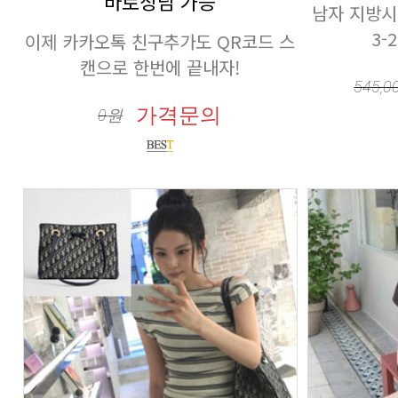
바로상담 가능
3-
캔으로 한번에 끝내자!
545,0
가격문의
0
원