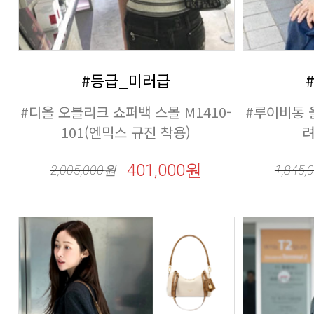
#등급_미러급
101(엔믹스 규진 착용)
려
401,000원
2,005,000
원
1,845,