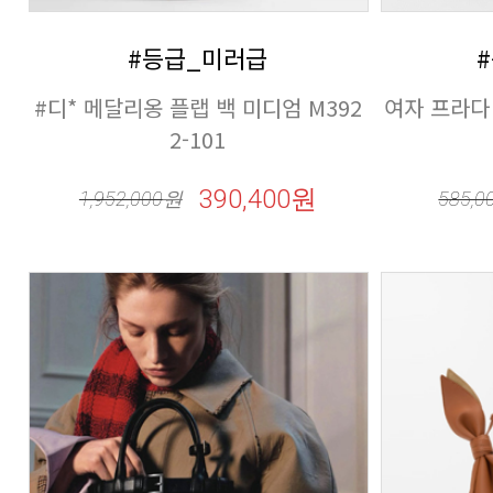
#등급_미러급
2-101
390,400원
1,952,000
원
585,0