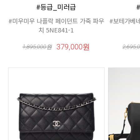
#등급_미러급
치 5NE841-1
379,000원
1,895,000
원
2,695,