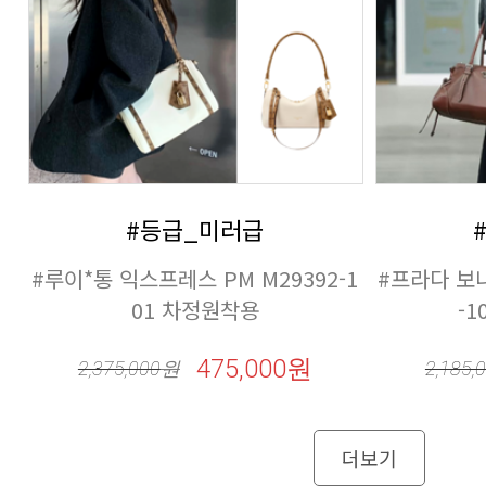
#등급_미러급
01 차정원착용
-1
475,000원
2,375,000
원
2,185,
더보기