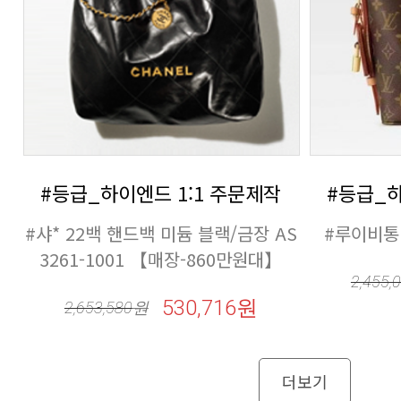
#등급_하이엔드 1:1 주문제작
#등급_하
#루이비통 
3261-1001 【매장-860만원대】
2,455,
530,716원
2,653,580
원
더보기